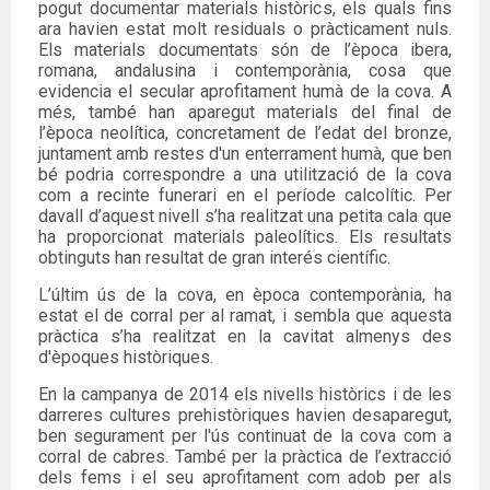
pogut documentar materials històrics, els quals fins
ara havien estat molt residuals o pràcticament nuls.
Els materials documentats són de l’època ibera,
romana, andalusina i contemporània, cosa que
evidencia el secular aprofitament humà de la cova. A
més, també han aparegut materials del final de
l’època neolítica, concretament de l’edat del bronze,
juntament amb restes d'un enterrament humà, que ben
bé podria correspondre a una utilització de la cova
com a recinte funerari en el període calcolític. Per
davall d’aquest nivell s’ha realitzat una petita cala que
ha proporcionat materials paleolítics. Els resultats
obtinguts han resultat de gran interés científic.
L’últim ús de la cova, en època contemporània, ha
estat el de corral per al ramat, i sembla que aquesta
pràctica s’ha realitzat en la cavitat almenys des
d'èpoques històriques.
En la campanya de 2014 els nivells històrics i de les
darreres cultures prehistòriques havien desaparegut,
ben segurament per l'ús continuat de la cova com a
corral de cabres. També per la pràctica de l’extracció
dels fems i el seu aprofitament com adob per als