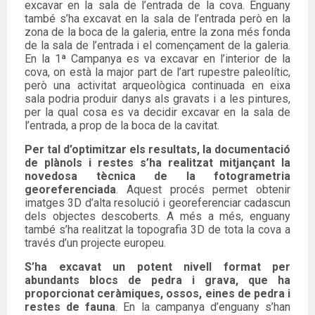
excavar en la sala de l’entrada de la cova. Enguany
també s’ha excavat en la sala de l’entrada però en la
zona de la boca de la galeria, entre la zona més fonda
de la sala de l’entrada i el començament de la galeria.
En la 1ª Campanya es va excavar en l’interior de la
cova, on està la major part de l’art rupestre paleolític,
però una activitat arqueològica continuada en eixa
sala podria produir danys als gravats i a les pintures,
per la qual cosa es va decidir excavar en la sala de
l’entrada, a prop de la boca de la cavitat.
Per tal d’optimitzar els resultats, la documentació
de plànols i restes s’ha realitzat mitjançant la
novedosa tècnica de la fotogrametria
georeferenciada
. Aquest procés permet obtenir
imatges 3D d’alta resolució i georeferenciar cadascun
dels objectes descoberts. A més a més, enguany
també s’ha realitzat la topografia 3D de tota la cova a
través d’un projecte europeu.
S’ha excavat un potent nivell format per
abundants blocs de pedra i grava, que ha
proporcionat ceràmiques, ossos, eines de pedra i
restes de fauna
. En la campanya d’enguany s’han