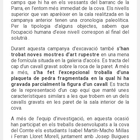
camps que hi ha en els vessants del barranc de la
Parra, en l’entorn més immediat de la cova. Els nivells
superior que van aparèixer en la cala realitzada en la
campanya anterior tenen una cronologia paleolítica.
Per la tipologia d’alguns objectes, sabem que
l’ocupació humana d’eixe nivell correspon al final del
solutrià .
Durant aquesta campanya d’excavació també
s’han
trobat noves mostres d’art rupestre
en una mena
de fornícula situada en la galeria d’accés. Es tracta del
cap d’un cavall gravat sobre la roca de la paret. A més
a més,
s’ha fet l’excepcional troballa d’una
plaqueta de pedra fragmentada en la qual hi ha
gravada parcialment la figura d’un cavall
. Es tracta
de la representació d’un cap equí que manté unes
característiques similars a les que trobem en un dels
cavalls gravats en les paret de la sala interior de la
cova.
A més de l’equip d’investigació, en aquesta ocasió
han participat en els treballs desenvolupats a la cova
del Comte els estudiants Isabel Martín-Macho Millas
i Ferran Lloret Morell, juntament amb Josep Buigues