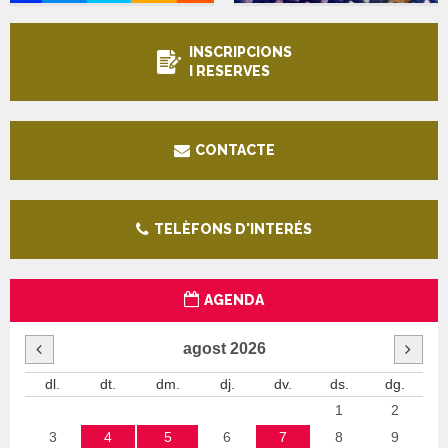
INSCRIPCIONS
I RESERVES
CONTACTE
TELÈFONS D'INTERÉS
AGENDA
agost
2026
dl.
dt.
dm.
dj.
dv.
ds.
dg.
1
2
3
4
5
6
7
8
9