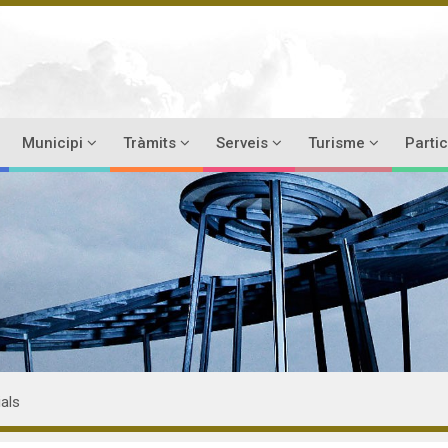
Municipi
Tràmits
Serveis
Turisme
Parti
ials