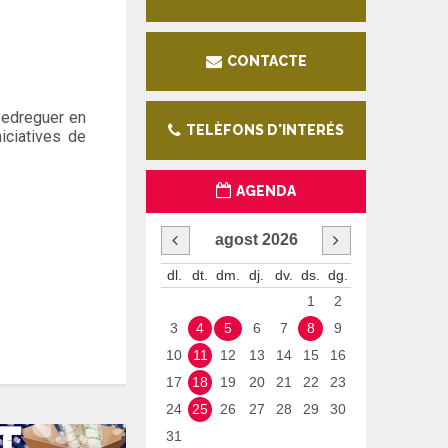
CONTACTE
 Pedreguer en
TELÈFONS D'INTERÉS
iciatives de
AGENDA
agost
2026
dl.
dt.
dm.
dj.
dv.
ds.
dg.
1
2
3
4
5
6
7
8
9
10
11
12
13
14
15
16
17
18
19
20
21
22
23
24
25
26
27
28
29
30
31