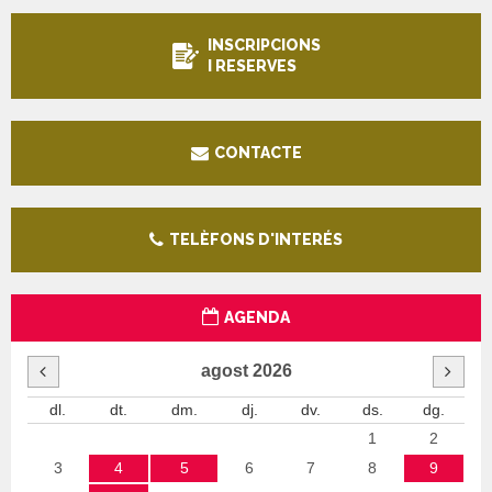
INSCRIPCIONS
I RESERVES
CONTACTE
TELÈFONS D'INTERÉS
AGENDA
agost
2026
dl.
dt.
dm.
dj.
dv.
ds.
dg.
1
2
3
4
5
6
7
8
9