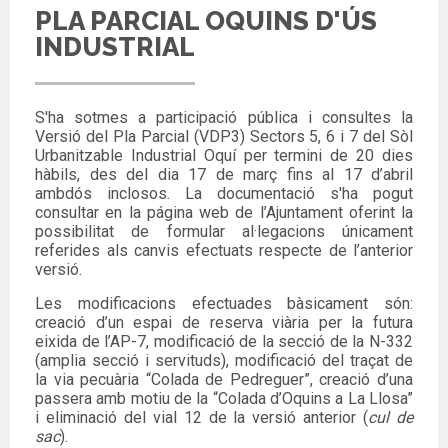
PLA PARCIAL OQUINS D'ÚS
INDUSTRIAL
S'ha sotmes a participació pública i consultes la
Versió del Pla Parcial (VDP3) Sectors 5, 6 i 7 del Sòl
Urbanitzable Industrial Oquí per termini de 20 dies
hàbils, des del dia 17 de març fins al 17 d’abril
ambdós inclosos. La documentació s'ha pogut
consultar en la página web de l’Ajuntament oferint la
possibilitat de formular al·legacions únicament
referides als canvis efectuats respecte de l’anterior
versió.
Les modificacions efectuades bàsicament són:
creació d’un espai de reserva viària per la futura
eixida de l’AP-7, modificació de la secció de la N-332
(amplia secció i servituds), modificació del traçat de
la via pecuària “Colada de Pedreguer”, creació d’una
passera amb motiu de la “Colada d’Oquins a La Llosa”
i eliminació del vial 12 de la versió anterior (
cul de
sac
).