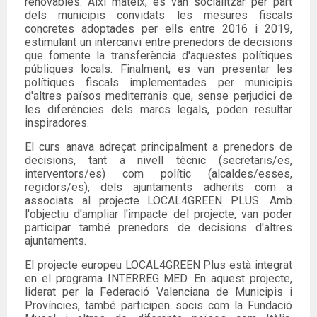
renovables. Així mateix, es van socialitzar per part
dels municipis convidats les mesures fiscals
concretes adoptades per ells entre 2016 i 2019,
estimulant un intercanvi entre prenedors de decisions
que fomente la transferència d'aquestes polítiques
públiques locals. Finalment, es van presentar les
polítiques fiscals implementades per municipis
d'altres països mediterranis que, sense perjudici de
les diferències dels marcs legals, poden resultar
inspiradores.
El curs anava adreçat principalment a prenedors de
decisions, tant a nivell tècnic (secretaris/es,
interventors/es) com polític (alcaldes/esses,
regidors/es), dels ajuntaments adherits com a
associats al projecte LOCAL4GREEN PLUS. Amb
l'objectiu d'ampliar l'impacte del projecte, van poder
participar també prenedors de decisions d'altres
ajuntaments.
El projecte europeu LOCAL4GREEN Plus està integrat
en el programa INTERREG MED. En aquest projecte,
liderat per la Federació Valenciana de Municipis i
Províncies, també participen socis com la Fundació