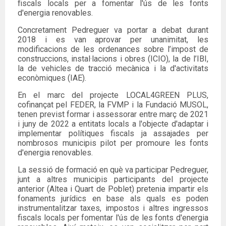
fiscals locals per a fomentar l'ús de les fonts
d'energia renovables.
Concretament Pedreguer va portar a debat durant
2018 i es van aprovar per unanimitat, les
modificacions de les ordenances sobre l’impost de
construccions, instal·lacions i obres (ICIO), la de l’IBI,
la de vehicles de tracció mecànica i la d'activitats
econòmiques (IAE).
En el marc del projecte LOCAL4GREEN PLUS,
cofinançat pel FEDER, la FVMP i la Fundació MUSOL,
tenen previst formar i assessorar entre març de 2021
i juny de 2022 a entitats locals a l'objecte d'adaptar i
implementar polítiques fiscals ja assajades per
nombrosos municipis pilot per promoure les fonts
d'energia renovables.
La sessió de formació en què va participar Pedreguer,
junt a altres municipis participants del projecte
anterior (Altea i Quart de Poblet) pretenia impartir els
fonaments jurídics en base als quals es poden
instrumentalitzar taxes, impostos i altres ingressos
fiscals locals per fomentar l'ús de les fonts d'energia