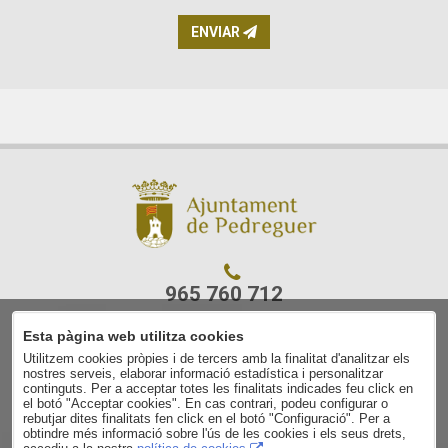
ENVIAR
965 760 712
Esta pàgina web utilitza cookies
C/ Ajuntament, 7
Utilitzem cookies pròpies i de tercers amb la finalitat d'analitzar els
03750 Pedreguer
nostres serveis, elaborar informació estadística i personalitzar
(Alacant)
continguts. Per a acceptar totes les finalitats indicades feu click en
el botó "Acceptar cookies". En cas contrari, podeu configurar o
rebutjar dites finalitats fen click en el botó "Configuració". Per a
Avís legal
obtindre més informació sobre l'ús de les cookies i els seus drets,