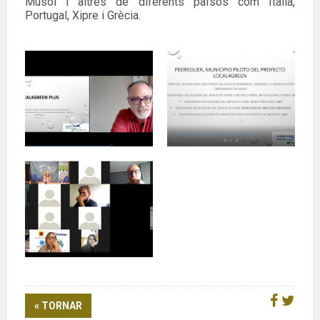
Musol i altres de diferents països com Itàlia,
Portugal, Xipre i Grècia.
« TORNAR