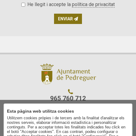
He llegit i accepte la
política de privacitat
ENVIAR
965 760 712
Esta pàgina web utilitza cookies
C/ Ajuntament, 7
Utilitzem cookies pròpies i de tercers amb la finalitat d'analitzar els
03750 Pedreguer
nostres serveis, elaborar informació estadística i personalitzar
(Alacant)
continguts. Per a acceptar totes les finalitats indicades feu click en
el botó "Acceptar cookies". En cas contrari, podeu configurar o