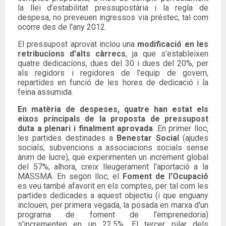
la llei d’estabilitat pressupostària i la regla de
despesa, no preveuen ingressos via préstec, tal com
ocorre des de l'any 2012.
El pressupost aprovat inclou una
modificació en les
retribucions d'alts càrrecs
, ja que s'estableixen
quatre dedicacions, dues del 30 i dues del 20%, per
als regidors i regidores de l'equip de govern,
repartides en funció de les hores de dedicació i la
feina assumida.
En matèria de despeses, quatre han estat els
eixos principals de la proposta de pressupost
duta a plenari i finalment aprovada
. En primer lloc,
les partides destinades a
Benestar Social
(ajudes
socials, subvencions a associacions socials sense
ànim de lucre), que experimenten un increment global
del 57%; alhora, creix lleugerament l'aportació a la
MASSMA. En segon lloc, el
Foment de l'Ocupació
es veu també afavorit en els comptes, per tal com les
partides dedicades a aquest objectiu (i que enguany
inclouen, per primera vegada, la posada en marxa d'un
programa de foment de l'emprenedoria)
s'incrementen en un 22,5%. El tercer pilar dels