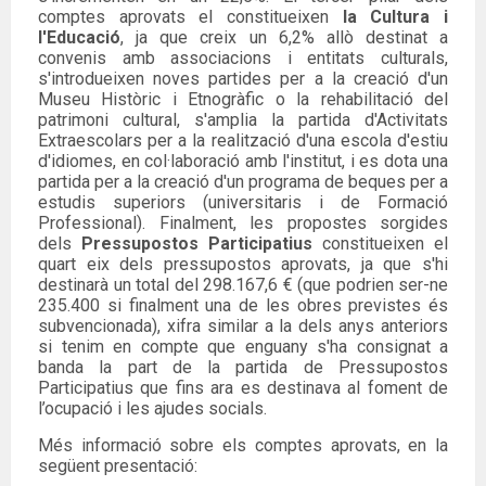
comptes aprovats el constitueixen
la Cultura i
l'Educació
, ja que creix un 6,2% allò destinat a
convenis amb associacions i entitats culturals,
s'introdueixen noves partides per a la creació d'un
Museu Històric i Etnogràfic o la rehabilitació del
patrimoni cultural, s'amplia la partida d'Activitats
Extraescolars per a la realització d'una escola d'estiu
d'idiomes, en col·laboració amb l'institut, i es dota una
partida per a la creació d'un programa de beques per a
estudis superiors (universitaris i de Formació
Professional). Finalment, les propostes sorgides
dels
Pressupostos Participatius
constitueixen el
quart eix dels pressupostos aprovats, ja que s'hi
destinarà un total del 298.167,6 € (que podrien ser-ne
235.400 si finalment una de les obres previstes és
subvencionada), xifra similar a la dels anys anteriors
si tenim en compte que enguany s'ha consignat a
banda la part de la partida de Pressupostos
Participatius que fins ara es destinava al foment de
l’ocupació i les ajudes socials.
Més informació sobre els comptes aprovats, en la
següent presentació: