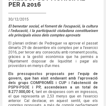
PER A 2016
30/12/2015
El benestar social, el foment de l'ocupació, la cultura
i l'educació, i la participació ciutadana constitueixen
els principals eixos dels comptes aprovats
El plenari ordinari de Pedreguer va aprovar el passat
dimarts 29 de desembre els comptes per a l'exercici
2016, per tercer any consecutiu amb romanent positiu,
gràcies a la gestió econòmica que ha permès a
l’Ajuntament disposar de liquiditat i pagar als
proveïdors en menys d’un mes.
Els pressupostos proposats per l'equip de
govern, que han eixit endavant amb l'aprovació
dels grups COMPROMÍS i CUP i l'abstenció de
PSPV-PSOE i PP, ascendeixen a un total de
8.277.000,00 €
, tant en despeses com en ingressos,
el que representa un 2,53 menys que en l'exercici
anterior. Cal destacar, en aquest sentit, que els
comptes proposats, a més de complir perfectament