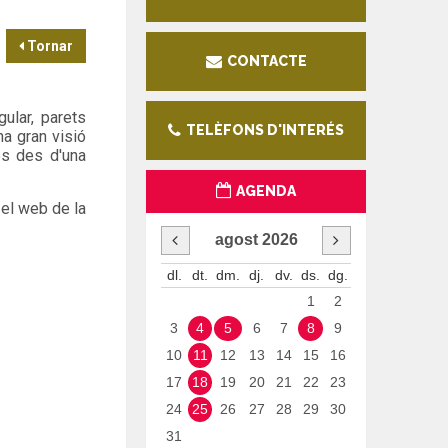
Tornar
CONTACTE
gular, parets
TELÈFONS D'INTERÉS
na gran visió
des des d'una
AGENDA
 el web de la
agost
2026
dl.
dt.
dm.
dj.
dv.
ds.
dg.
1
2
3
4
5
6
7
8
9
10
11
12
13
14
15
16
17
18
19
20
21
22
23
24
25
26
27
28
29
30
31