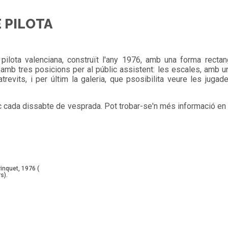
 PILOTA
a pilota valenciana, construït l'any 1976, amb una forma rectan
 amb tres posicions per al públic assistent: les escales, amb u
trevits, i per últim la galeria, que psosibilita veure les juga
oc cada dissabte de vesprada. Pot trobar-se'n més informació en
inquet, 1976 (
s).