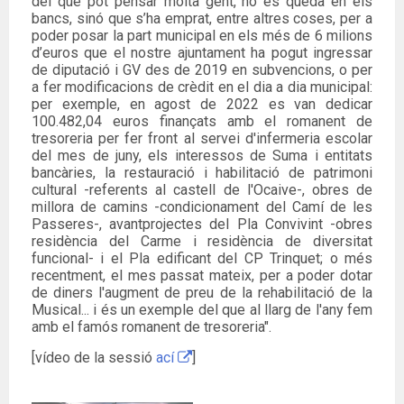
del que pot pensar molta gent, no es queda en els
bancs, sinó que s’ha emprat, entre altres coses, per a
poder posar la part municipal en els més de 6 milions
d’euros que el nostre ajuntament ha pogut ingressar
de diputació i GV des de 2019 en subvencions, o per
a fer modificacions de crèdit en el dia a dia municipal:
per exemple, en agost de 2022 es van dedicar
100.482,04 euros finançats amb el romanent de
tresoreria per fer front al servei d'infermeria escolar
del mes de juny, els interessos de Suma i entitats
bancàries, la restauració i habilitació de patrimoni
cultural -referents al castell de l'Ocaive-, obres de
millora de camins -condicionament del Camí de les
Passeres-, avantprojectes del Pla Convivint -obres
residència del Carme i residència de diversitat
funcional- i el Pla edificant del CP Trinquet; o més
recentment, el mes passat mateix, per a poder dotar
de diners l'augment de preu de la rehabilitació de la
Musical... i és un exemple del que al llarg de l'any fem
amb el famós romanent de tresoreria".
[vídeo de la sessió
ací
]