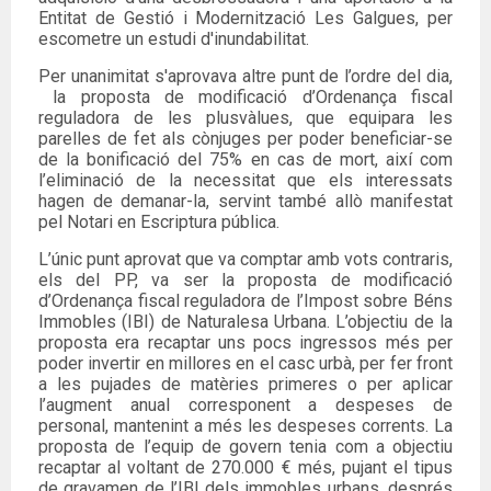
Entitat de Gestió i Modernització Les Galgues, per
escometre un estudi d'inundabilitat.
Per unanimitat s'aprovava altre punt de l’ordre del dia,
la proposta de modificació d’Ordenança fiscal
reguladora de les plusvàlues, que equipara les
parelles de fet als cònjuges per poder beneficiar-se
de la bonificació del 75% en cas de mort, així com
l’eliminació de la necessitat que els interessats
hagen de demanar-la, servint també allò manifestat
pel Notari en Escriptura pública.
L’únic punt aprovat que va comptar amb vots contraris,
els del PP, va ser la proposta de modificació
d’Ordenança fiscal reguladora de l’Impost sobre Béns
Immobles (IBI) de Naturalesa Urbana. L’objectiu de la
proposta era recaptar uns pocs ingressos més per
poder invertir en millores en el casc urbà, per fer front
a les pujades de matèries primeres o per aplicar
l’augment anual corresponent a despeses de
personal, mantenint a més les despeses corrents. La
proposta de l’equip de govern tenia com a objectiu
recaptar al voltant de 270.000 € més, pujant el tipus
de gravamen de l’IBI dels immobles urbans, després