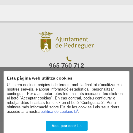
965 760 712
Esta pàgina web utilitza cookies
C/ Ajuntament, 7
Utilitzem cookies pròpies i de tercers amb la finalitat d'analitzar els
03750 Pedreguer
nostres serveis, elaborar informació estadística i personalitzar
(Alacant)
continguts. Per a acceptar totes les finalitats indicades feu click en
el botó "Acceptar cookies". En cas contrari, podeu configurar o
rebutjar dites finalitats fen click en el botó "Configuració". Per a
Avís legal
obtindre més informació sobre l'ús de les cookies i els seus drets,
accediu a la nostra
política de cookies
.
Contacte
Política de privacitat
Política de cookies
Acceptar cookies
Condicions de contractació