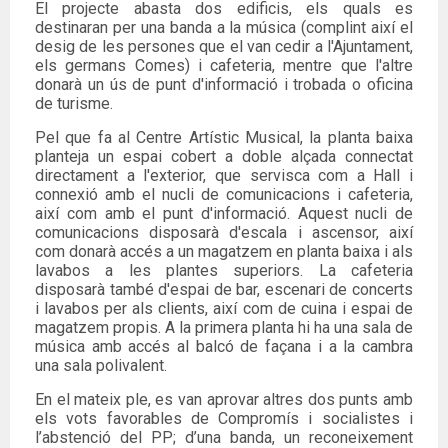
El projecte abasta dos edificis, els quals es
destinaran per una banda a la música (complint així el
desig de les persones que el van cedir a l'Ajuntament,
els germans Comes) i cafeteria, mentre que l'altre
donarà un ús de punt d'informació i trobada o oficina
de turisme.
Pel que fa al Centre Artístic Musical, la planta baixa
planteja un espai cobert a doble alçada connectat
directament a l'exterior, que servisca com a Hall i
connexió amb el nucli de comunicacions i cafeteria,
així com amb el punt d'informació. Aquest nucli de
comunicacions disposarà d'escala i ascensor, així
com donarà accés a un magatzem en planta baixa i als
lavabos a les plantes superiors. La cafeteria
disposarà també d'espai de bar, escenari de concerts
i lavabos per als clients, així com de cuina i espai de
magatzem propis. A la primera planta hi ha una sala de
música amb accés al balcó de façana i a la cambra
una sala polivalent.
En el mateix ple, es van aprovar altres dos punts amb
els vots favorables de Compromís i socialistes i
l’abstenció del PP; d’una banda, un reconeixement