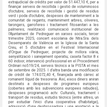
extrajudicial de crèdits per valor de 51.447,10 €, per a
finançar serveis de recollida i gestió de voluminosos
d’octubre; serveis de recollida i gestió de residus
verd i poda d’octubre; despeses de manteniment a la
comunitat de regants; manteniment arbres, oliveres,
tarongers, garroferes i tractament fitosanitari a les
palmeres; realització comunicació institucional de
l'Ajuntament de Pedreguer en xarxes socials, tercer
trimestre 2025; concert escolania de Ntra.Sra. dels
Desemparats de València en la Iglesia de la Santa
Creu, el 5 d’octubre en el Festival Internacional
d’Orgue de Pedreguer; projecte de millora viària,
senyalització i sanejament operatiu; caseta factor 8 x
60 indoor; intervenció professional en el Procediment
Ordinari no519/24; serveis tècnics a la PISTA el mes
de setembre de 2025. I d’altra banda una modificació
de crèdit de 174.072,40 €, finançada amb càrrec al
romanent líquid de tresoreria. Així, eixos diners aniran
destinats a despeses de programes europeus
(cobertes amb les subvencions europees rebudes),
despeses programació actv. Culturals, tractament i
transport de residus, estudis tècnics (entre altres, un
per estudiar l'inici d'una cooperativa d'habitatge),
adquisició d'una desbrossadora i una aportació a la