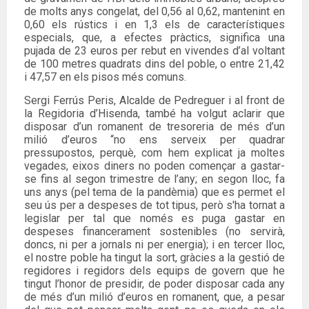
de molts anys congelat, del 0,56 al 0,62, mantenint en
0,60 els rústics i en 1,3 els de característiques
especials, que, a efectes pràctics, significa una
pujada de 23 euros per rebut en vivendes d’al voltant
de 100 metres quadrats dins del poble, o entre 21,42
i 47,57 en els pisos més comuns.
Sergi Ferrús Peris, Alcalde de Pedreguer i al front de
la Regidoria d’Hisenda, també ha volgut aclarir que
disposar d’un romanent de tresoreria de més d’un
milió d’euros “no ens serveix per quadrar
pressupostos, perquè, com hem explicat ja moltes
vegades, eixos diners no poden començar a gastar-
se fins al segon trimestre de l’any; en segon lloc, fa
uns anys (pel tema de la pandèmia) que es permet el
seu ús per a despeses de tot tipus, però s'ha tornat a
legislar per tal que només es puga gastar en
despeses financerament sostenibles (no servirà,
doncs, ni per a jornals ni per energia); i en tercer lloc,
el nostre poble ha tingut la sort, gràcies a la gestió de
regidores i regidors dels equips de govern que he
tingut l’honor de presidir, de poder disposar cada any
de més d’un milió d’euros en romanent, que, a pesar