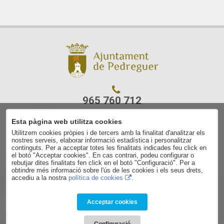
965 760 712
Esta pàgina web utilitza cookies
C/ Ajuntament, 7
Utilitzem cookies pròpies i de tercers amb la finalitat d'analitzar els
03750 Pedreguer
nostres serveis, elaborar informació estadística i personalitzar
(Alacant)
continguts. Per a acceptar totes les finalitats indicades feu click en
el botó "Acceptar cookies". En cas contrari, podeu configurar o
rebutjar dites finalitats fen click en el botó "Configuració". Per a
Avís legal
obtindre més informació sobre l'ús de les cookies i els seus drets,
accediu a la nostra
política de cookies
.
Contacte
Política de privacitat
Política de cookies
Acceptar cookies
Condicions de contractació