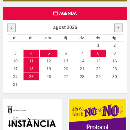
AGENDA
agost
2026
dl.
dt.
dm.
dj.
dv.
ds.
dg.
1
2
3
4
5
6
7
8
9
10
11
12
13
14
15
16
17
18
19
20
21
22
23
24
25
26
27
28
29
30
31