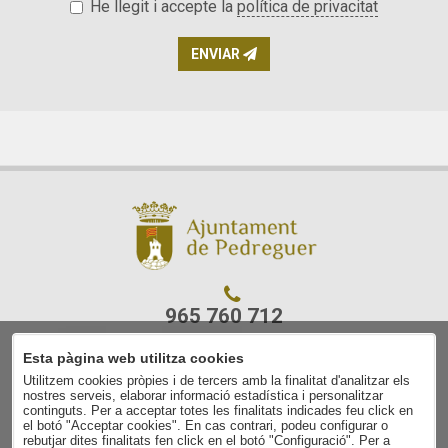
He llegit i accepte la
política de privacitat
ENVIAR
965 760 712
Esta pàgina web utilitza cookies
C/ Ajuntament, 7
Utilitzem cookies pròpies i de tercers amb la finalitat d'analitzar els
03750 Pedreguer
nostres serveis, elaborar informació estadística i personalitzar
(Alacant)
continguts. Per a acceptar totes les finalitats indicades feu click en
el botó "Acceptar cookies". En cas contrari, podeu configurar o
rebutjar dites finalitats fen click en el botó "Configuració". Per a