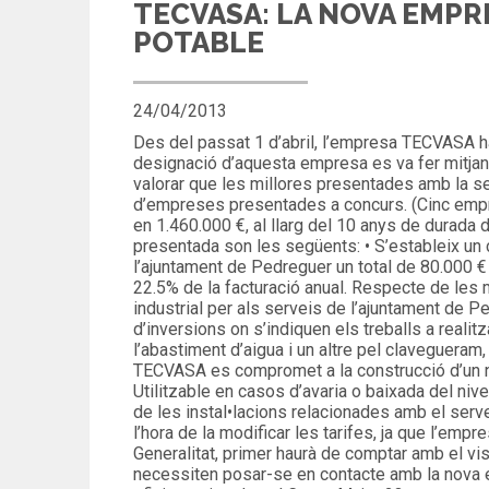
TECVASA: LA NOVA EMPRE
POTABLE
24/04/2013
Des del passat 1 d’abril, l’empresa TECVASA h
designació d’aquesta empresa es va fer mitjan
valorar que les millores presentades amb la s
d’empreses presentades a concurs. (Cinc emp
en 1.460.000 €, al llarg del 10 anys de durada
presentada son les següents: • S’estableix un c
l’ajuntament de Pedreguer un total de 80.000 €
22.5% de la facturació anual. Respecte de les m
industrial per als serveis de l’ajuntament de Pe
d’inversions on s’indiquen els treballs a realit
l’abastiment d’aigua i un altre pel clavegueram,
TECVASA es compromet a la construcció d’un nou
Utilitzable en casos d’avaria o baixada del nive
de les instal•lacions relacionades amb el serv
l’hora de la modificar les tarifes, ja que l’em
Generalitat, primer haurà de comptar amb el vi
necessiten posar-se en contacte amb la nova 