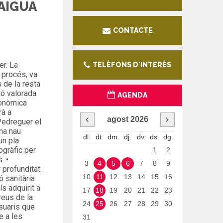
AIGUA
CONTACTE
er. La
TELÈFONS D'INTERÉS
 procés, va
 de la resta
ió valorada
AGENDA
conòmica
rà a
agost
2026
Pedreguer el
una nau
dl.
dt.
dm.
dj.
dv.
ds.
dg.
un pla
ogràfic per
1
2
. •
3
4
5
6
7
8
9
profunditat.
10
11
12
13
14
15
16
ó sanitària
s adquirit a
17
18
19
20
21
22
23
reus de la
24
25
26
27
28
29
30
usuaris que
e a les
31