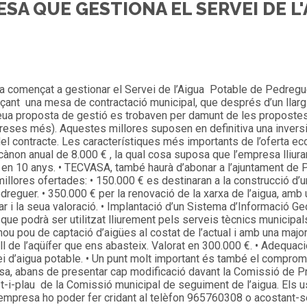
SA QUE GESTIONA EL SERVEI DE L'
a començat a gestionar el Servei de l’Aigua Potable de Pedregu
çant una mesa de contractació municipal, que després d’un llarg
eua proposta de gestió es trobaven per damunt de les propostes
reses més).
Aquestes millores suposen en definitiva una invers
 del contracte. Les característiques més importants de l’oferta e
ànon anual de 8.000 € , la qual cosa suposa que l’empresa lliura
 en 10 anys. • TECVASA, també haurà d’abonar a l’ajuntament de 
illores ofertades: • 150.000 € es destinaran a la construcció d’
dreguer. • 350.000 € per la renovació de la xarxa de l’aigua, amb 
zar i la seua valoració. • Implantació d’un Sistema d’Informació Ge
 que podrà ser utilitzat lliurement pels serveis tècnics municipals
 pou de captació d’aigües al costat de l’actual i amb una major 
ll de l’aqüífer que ens abasteix. Valorat en 300.000 €. • Adequaci
ei d’aigua potable. • Un punt molt important és també el compromí
presa, abans de presentar cap modificació davant la Comissió de P
st-i-plau de la Comissió municipal de seguiment de l’aigua. Els 
empresa ho poder fer cridant al telèfon 965760308 o acostant-s