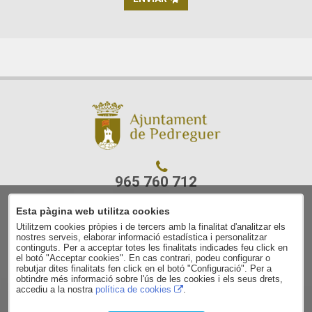
965 760 712
Esta pàgina web utilitza cookies
C/ Ajuntament, 7
Utilitzem cookies pròpies i de tercers amb la finalitat d'analitzar els
03750 Pedreguer
nostres serveis, elaborar informació estadística i personalitzar
(Alacant)
continguts. Per a acceptar totes les finalitats indicades feu click en
el botó "Acceptar cookies". En cas contrari, podeu configurar o
rebutjar dites finalitats fen click en el botó "Configuració". Per a
Avís legal
obtindre més informació sobre l'ús de les cookies i els seus drets,
accediu a la nostra
política de cookies
.
Contacte
Política de privacitat