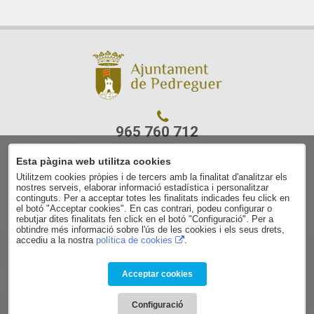
965 760 712
Esta pàgina web utilitza cookies
C/ Ajuntament, 7
Utilitzem cookies pròpies i de tercers amb la finalitat d'analitzar els
03750 Pedreguer
nostres serveis, elaborar informació estadística i personalitzar
(Alacant)
continguts. Per a acceptar totes les finalitats indicades feu click en
el botó "Acceptar cookies". En cas contrari, podeu configurar o
rebutjar dites finalitats fen click en el botó "Configuració". Per a
Avís legal
obtindre més informació sobre l'ús de les cookies i els seus drets,
accediu a la nostra
política de cookies
.
Contacte
Política de privacitat
Política de cookies
Acceptar cookies
Condicions de contractació
Configuració