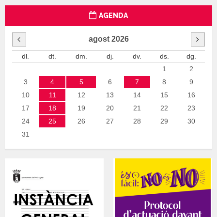
AGENDA
agost
2026
dl.
dt.
dm.
dj.
dv.
ds.
dg.
1
2
3
4
5
6
7
8
9
10
11
12
13
14
15
16
17
18
19
20
21
22
23
24
25
26
27
28
29
30
31