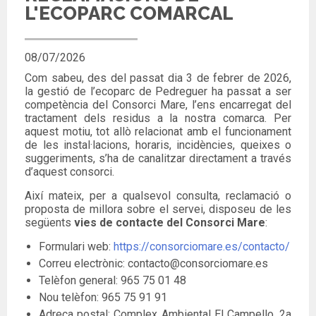
L'ECOPARC COMARCAL
08/07/2026
Com sabeu, des del passat dia 3 de febrer de 2026,
la gestió de l’ecoparc de Pedreguer ha passat a ser
competència del Consorci Mare,
l’ens encarregat del
tractament dels residus a la nostra comarca. Per
aquest motiu, tot allò relacionat amb el funcionament
de les instal·lacions, horaris, incidències, queixes o
suggeriments, s’ha de canalitzar directament a través
d’aquest consorci.
Així mateix, per a qualsevol consulta, reclamació o
proposta de millora sobre el servei, disposeu de les
següents
vies de contacte del Consorci Mare
:
Formulari web:
https://consorciomare.es/contacto/
Correu electrònic: contacto@consorciomare.es
Telèfon general: 965 75 01 48
Nou telèfon: 965 75 91 91
Adreça postal: Complex Ambiental El Campello, 2a