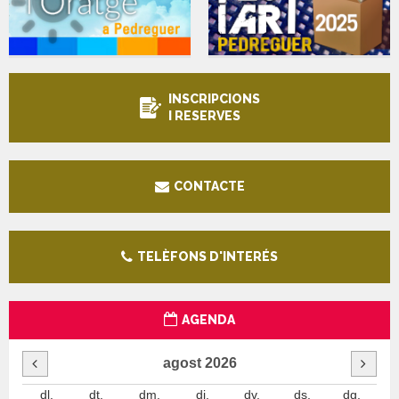
INSCRIPCIONS
I RESERVES
CONTACTE
TELÈFONS D'INTERÉS
AGENDA
agost
2026
dl.
dt.
dm.
dj.
dv.
ds.
dg.