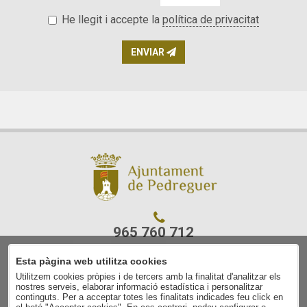
He llegit i accepte la
política de privacitat
ENVIAR
965 760 712
Esta pàgina web utilitza cookies
C/ Ajuntament, 7
Utilitzem cookies pròpies i de tercers amb la finalitat d'analitzar els
03750 Pedreguer
nostres serveis, elaborar informació estadística i personalitzar
(Alacant)
continguts. Per a acceptar totes les finalitats indicades feu click en