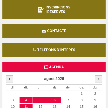
INSCRIPCIONS
I RESERVES
CONTACTE
TELÈFONS D'INTERÉS
AGENDA
agost
2026
dl.
dt.
dm.
dj.
dv.
ds.
dg.
1
2
3
4
5
6
7
8
9
10
11
12
13
14
15
16