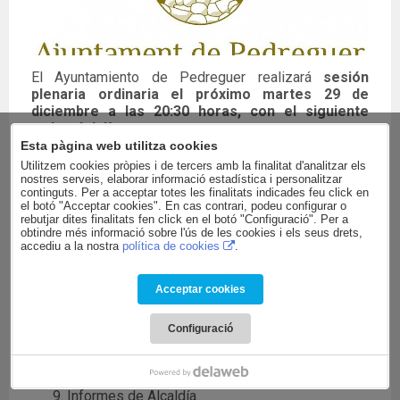
El Ayuntamiento de Pedreguer realizará
sesión
plenaria ordinaria el próximo
martes 29 de
diciembre a las
20:30 horas, con el siguiente
orden del día:
Esta pàgina web utilitza cookies
Aprobación del acta anterior, de 26 de
Utilitzem cookies pròpies i de tercers amb la finalitat d'analitzar els
noviembre de 2015.
nostres serveis, elaborar informació estadística i personalitzar
Dar cuenta de las resoluciones de Alcaldía.
continguts. Per a acceptar totes les finalitats indicades feu click en
el botó "Acceptar cookies". En cas contrari, podeu configurar o
Toma de posesión de la concejala Josefa
rebutjar dites finalitats fen click en el botó "Configuració". Per a
Angela Barber Carrió.
obtindre més informació sobre l'ús de les cookies i els seus drets,
Dar cuenta de la adscripción a las Comisiones
accediu a la nostra
política de cookies
.
Informativas.
Modificación de los representantes de la
Acceptar cookies
Corporación ante los órganos colegiados.
Ratificación del acuerdo de solicitud de la
subvención para la reparación del camino
Configuració
Colada del Oquí.
Presupuesto municipal 2016.
Modificación de los estatutos de CREAMA.
Informes de Alcaldía.