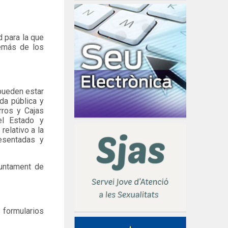
 para la que
demás de los
 pueden estar
da pública y
rros y Cajas
el Estado y
elativo a la
resentadas y
juntament de
 formularios