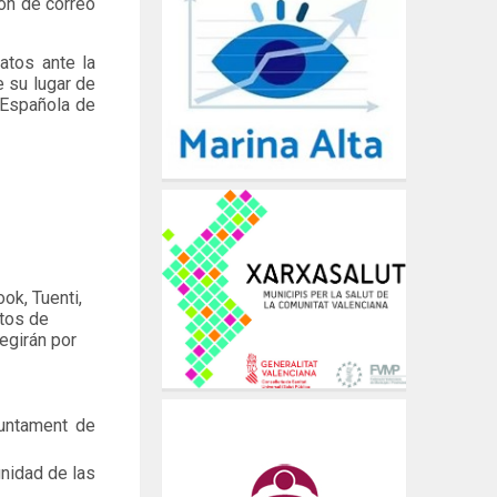
ón de correo
atos ante la
e su lugar de
a Española de
ok, Tuenti,
atos de
egirán por
juntament de
gnidad de las