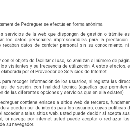
juntament de Pedreguer se efectúa en forma anónima.
s servicios de la web que dispongan de gestión o trámite esp
ar los datos personales imprescindibles para la prestación 
e recaban datos de carácter personal sin su conocimiento, n
y con el objeto de facilitar el uso, se analizan el número de págin
los visitantes y su frecuencia de utilización. A estos efectos, 
a elaborada por el Proveedor de Servicios de Internet.
 para recoger información de los usuarios, ni registra las dire
as, de sesión, con finalidad técnica (aquellas que permiten a
ión de las diferentes opciones y servicios que en ella existen).
e Pedreguer contiene enlaces a sitios web de terceros, fundame
dera pueden ser de interés para los usuarios, cuyas políticas d
l acceder a tales sitios web, usted puede decidir si acepta sus
al, si navega por internet usted puede aceptar o rechazar la
 de su navegador.