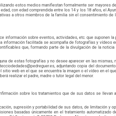
utilizando estos medios manifiestan formalmente ser mayores de
 edad, con edad comprendida entre los 14 y los 18 años, el Ayun
tivas a otros miembros de la familia sin el consentimiento de 
ece información sobre eventos, actividades, etc. que suponen la 
la información facilitada se acompaña de fotografías y vídeos e
ntificables que, formando parte de la divulgación de la noticia
guna de estas fotografías y no desee aparecer en las mismas, 
rotecciodedades@pedreguer.es, adjuntando copia del documento 
l sitio web en el que se encuentra la imagen o el vídeo en el qu
erá realizar el padre, madre o tutor legal del menor.
nfirmación sobre los tratamientos que de sus datos se llevan a
ación, supresión y portabilidad de sus datos, de limitación y o
cisiones basadas únicamente en el tratamiento automatizado d