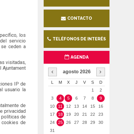
CONTACTO
ecífico, los
TELÉFONOS DE INTERÉS
del servicio
i se ceden a
AGENDA
as visitadas,
el Ajuntament
agosto
2026
L
M
X
J
V
S
D
cciones IP de
l usuario la
1
2
3
4
5
6
7
8
9
ntalmente de
10
11
12
13
14
15
16
e privacidad
17
18
19
20
21
22
23
 políticas de
s cookies de
24
25
26
27
28
29
30
31