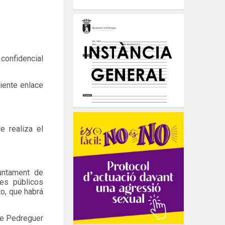
confidencial
uiente enlace
e realiza el
juntament de
res públicos
to, que habrá
 de Pedreguer