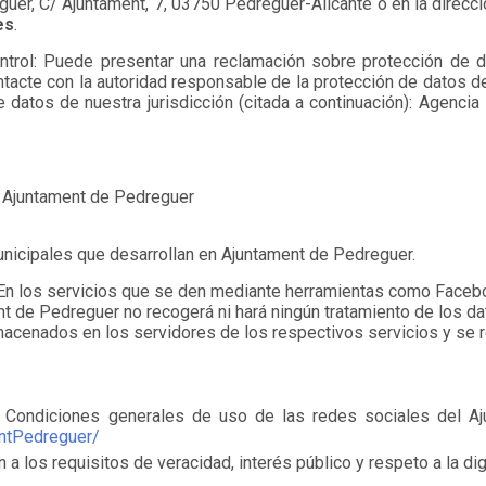
uer, C/ Ajuntament, 7, 03750 Pedreguer-Alicante o en la direcci
es
.
ntrol: Puede presentar una reclamación sobre protección de d
ntacte con la autoridad responsable de la protección de datos d
e datos de nuestra jurisdicción (citada a continuación): Agenci
o
Ajuntament de Pedreguer
municipales que desarrollan en Ajuntament de Pedreguer.
 En los servicios que se den mediante herramientas como Facebo
ent de Pedreguer no recogerá ni hará ningún tratamiento de los d
macenados en los servidores de los respectivos servicios y se r
s Condiciones generales de uso de las redes sociales del A
untPedreguer/
a los requisitos de veracidad, interés público y respeto a la di