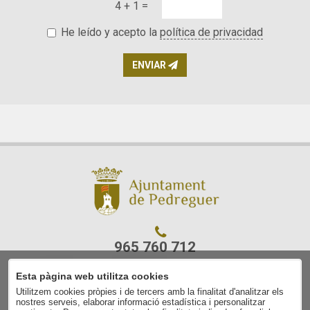
4 + 1 =
He leído y acepto la
política de privacidad
ENVIAR
965 760 712
Esta pàgina web utilitza cookies
C/ Ajuntament, 7
Utilitzem cookies pròpies i de tercers amb la finalitat d'analitzar els
03750 Pedreguer
nostres serveis, elaborar informació estadística i personalitzar