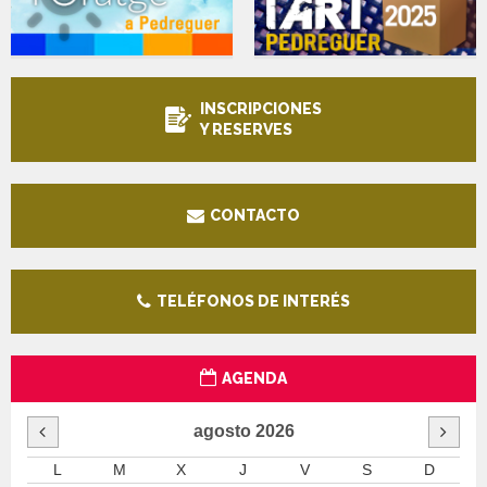
INSCRIPCIONES
Y RESERVES
CONTACTO
TELÉFONOS DE INTERÉS
AGENDA
agosto
2026
L
M
X
J
V
S
D