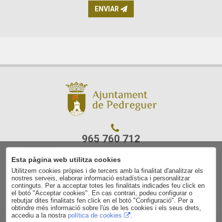
ENVIAR
965 760 712
Esta pàgina web utilitza cookies
C/ Ajuntament, 7
Utilitzem cookies pròpies i de tercers amb la finalitat d'analitzar els
03750 Pedreguer
nostres serveis, elaborar informació estadística i personalitzar
(Alacant)
continguts. Per a acceptar totes les finalitats indicades feu click en
el botó "Acceptar cookies". En cas contrari, podeu configurar o
rebutjar dites finalitats fen click en el botó "Configuració". Per a
Aviso legal
obtindre més informació sobre l'ús de les cookies i els seus drets,
accediu a la nostra
política de cookies
.
Contacto