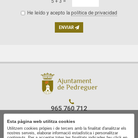
5 + 3 =
He leído y acepto la
política de privacidad
ENVIAR
965 760 712
Esta pàgina web utilitza cookies
C/ Ajuntament, 7
Utilitzem cookies pròpies i de tercers amb la finalitat d'analitzar els
03750 Pedreguer
nostres serveis, elaborar informació estadística i personalitzar
(Alacant)
continguts. Per a acceptar totes les finalitats indicades feu click en