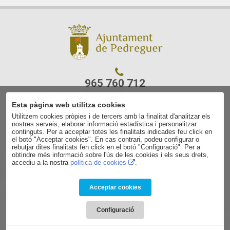
965 760 712
Esta pàgina web utilitza cookies
C/ Ajuntament, 7
Utilitzem cookies pròpies i de tercers amb la finalitat d'analitzar els
03750 Pedreguer
nostres serveis, elaborar informació estadística i personalitzar
(Alacant)
continguts. Per a acceptar totes les finalitats indicades feu click en
el botó "Acceptar cookies". En cas contrari, podeu configurar o
rebutjar dites finalitats fen click en el botó "Configuració". Per a
Aviso legal
obtindre més informació sobre l'ús de les cookies i els seus drets,
accediu a la nostra
política de cookies
.
Contacto
Política de privacidad
Política de cookies
Acceptar cookies
Condiciones de contratación
Configuració
Powered by