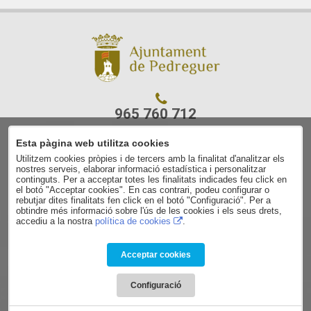
965 760 712
Esta pàgina web utilitza cookies
C/ Ajuntament, 7
Utilitzem cookies pròpies i de tercers amb la finalitat d'analitzar els
03750 Pedreguer
nostres serveis, elaborar informació estadística i personalitzar
(Alacant)
continguts. Per a acceptar totes les finalitats indicades feu click en
el botó "Acceptar cookies". En cas contrari, podeu configurar o
rebutjar dites finalitats fen click en el botó "Configuració". Per a
Aviso legal
obtindre més informació sobre l'ús de les cookies i els seus drets,
accediu a la nostra
política de cookies
.
Contacto
Política de privacidad
Política de cookies
Acceptar cookies
Condiciones de contratación
Configuració
Powered by